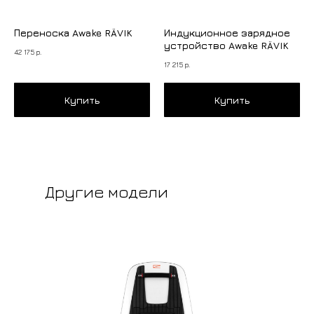
Переноска Awake RÄVIK
Индукционное зарядное
устройство Awake RÄVIK
42 175
р.
17 215
р.
Купить
Купить
Другие модели