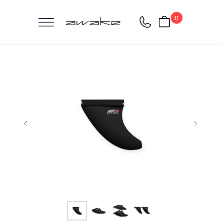
0
Главная
/
Аксессуары
/
Awake RÄVIK Fins